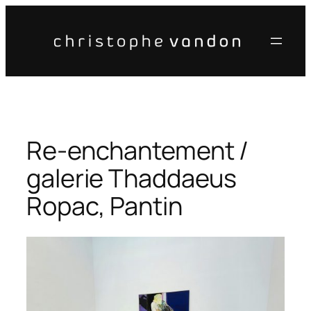
Aller
au
contenu
Re-enchantement /
galerie Thaddaeus
Ropac, Pantin