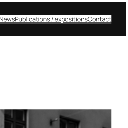
News
Publications / expositions
Contact