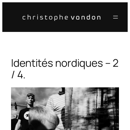
Aller
au
contenu
Identités nordiques – 2
/ 4.