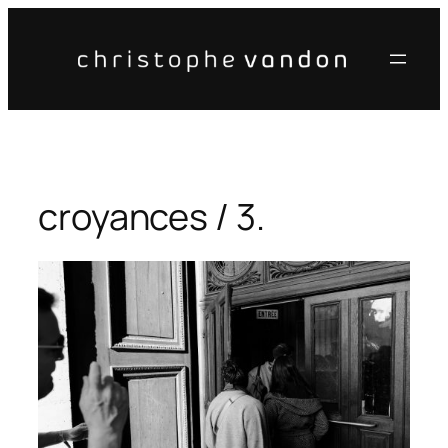
Aller
au
contenu
croyances / 3.